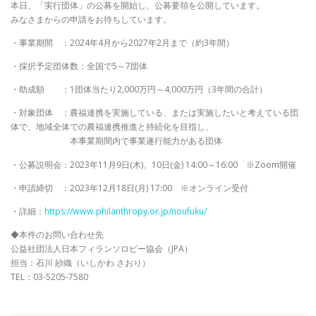
本日、「実行団体」の公募を開始し、公募要領を公開しています。
みなさまからの申請をお待ちしています。
・事業期間 ：2024年4月から2027年2月まで（約3年間）
・採択予定団体数：全国で5～7団体
・助成額 ：1団体当たり2,000万円～4,000万円（3年間の合計）
・対象団体 ：農福連携を実施している、または実施したいと考えている団
体で、地域全体での農福連携推進と持続化を目指し、
本事業期間内で事業遂行能力がある団体
・公募説明会：2023年11月9日(木)、10日(金) 14:00～16:00 ※Zoom開催
・申請締切 ：2023年12月18日(月) 17:00 ※オンライン受付
・詳細：
https://www.philanthropy.or.jp/noufuku/
◆本件のお問い合わせ先
公益社団法人日本フィランソロピー協会（JPA）
担当：石川 紗織（いしかわ さおり）
TEL：03-5205-7580