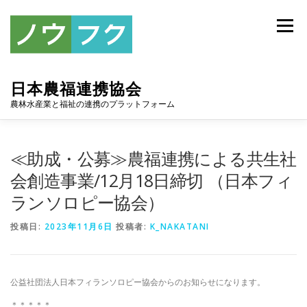
コ
ン
メニュー
テ
ン
ツ
へ
日本農福連携協会
ス
キ
農林水産業と福祉の連携のプラットフォーム
ッ
プ
トップ
協会について
お知らせ
アーカイブ
≪助成・公募≫農福連携による共生社
会創造事業/12月18日締切 （日本フィ
ランソロピー協会）
連携協定
スポンサー
入会案内
お問い合わせ
投稿日:
2023年11月6日
投稿者:
K_NAKATANI
公益社団法人日本フィランソロピー協会からのお知らせになります。
＊＊＊＊＊