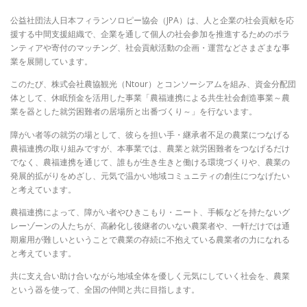
公益社団法人日本フィランソロピー協会（JPA）は、人と企業の社会貢献を応
援する中間支援組織で、企業を通して個人の社会参加を推進するためのボラ
ンティアや寄付のマッチング、社会貢献活動の企画・運営などさまざまな事
業を展開しています。
このたび、株式会社農協観光（Ntour）とコンソーシアムを組み、資金分配団
体として、休眠預金を活用した事業「農福連携による共生社会創造事業～農
業を器とした就労困難者の居場所と出番づくり～」を行ないます。
障がい者等の就労の場として、彼らを担い手・継承者不足の農業につなげる
農福連携の取り組みですが、本事業では、農業と就労困難者をつなげるだけ
でなく、農福連携を通じて、誰もが生き生きと働ける環境づくりや、農業の
発展的拡がりをめざし、元気で温かい地域コミュニティの創生につなげたい
と考えています。
農福連携によって、障がい者やひきこもり・ニート、手帳などを持たないグ
レーゾーンの人たちが、高齢化し後継者のいない農業者や、一軒だけでは通
期雇用が難しいということで農業の存続に不抱えている農業者の力になれる
と考えています。
共に支え合い助け合いながら地域全体を優しく元気にしていく社会を、農業
という器を使って、全国の仲間と共に目指します。