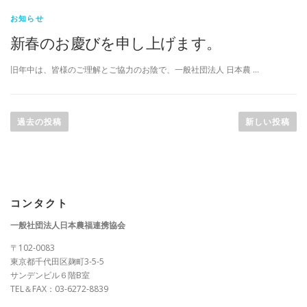
お知らせ
新春のお慶びを申し上げます。
旧年中は、皆様のご理解とご協力のお陰で、一般社団法人 日本農 …
投
稿
過去の投稿
新しい投稿
ナ
ビ
ゲ
ー
コンタクト
シ
ョ
一般社団法人日本農福連携協会
ン
〒102-0083
東京都千代田区麹町3-5-5
サンデンビル６階B室
TEL＆FAX：03-6272-8839