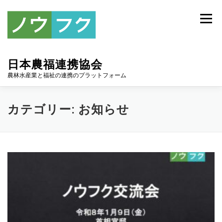
コ
ン
メニュー
テ
ン
ツ
へ
日本農福連携協会
ス
キ
農林水産業と福祉の連携のプラットフォーム
ッ
プ
トップ
協会について
お知らせ
アーカイブ
カテゴリー:
お知らせ
連携協定
スポンサー
入会案内
お問い合わせ