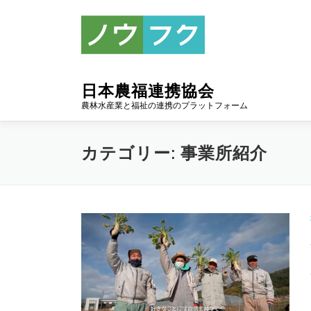
コ
ン
テ
ン
ツ
へ
日本農福連携協会
ス
農林水産業と福祉の連携のプラットフォーム
キ
ッ
カテゴリー:
事業所紹介
プ