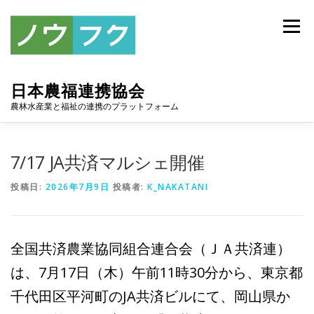
コ
ン
メニュー
テ
ン
ツ
へ
日本農福連携協会
ス
キ
農林水産業と福祉の連携のプラットフォーム
ッ
プ
トップ
協会について
お知らせ
アーカイブ
7/17 JA共済マルシェ開催
投稿日:
2026年7月9日
投稿者:
K_NAKATANI
連携協定
スポンサー
入会案内
お問い合わせ
全国共済農業協同組合連合会（ＪＡ共済連）
は、7月17日（木）午前11時30分から、東京都
千代田区平河町のJA共済ビルにて、岡山県か