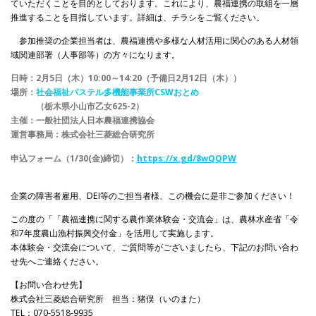
ていただくことを目的としております。これにより、農福連携の取組を一層
推進することを目指しています。詳細は、チラシをご覧ください。
参加推奨の企業担当者は、農福連携や多様な人材活用に関心のある人材領
域関連部署（人事部等）の方々になります。
日時：2月5日（木）10:00～14:20（予備日2月12日（木））
場所：
社会福祉パステル多機能事業所CSWおとめ
（栃木県小山市乙女625-2）
主催：一般社団法人日本農福連携協会
運営事務局：株式会社三菱総合研究所
申込フォーム（1/30(金)締切）：
https://x.gd/8wQQPW
企業の障害者雇用、DEI等のご担当者様、この機会に是非ご参加ください！
この度の「「農福連携に関する農作業体験会・交流会」は、農林水産省「令
和7年度農山漁村振興交付金」を活用して実施します。
本体験会・交流会について、ご質問等がございましたら、下記のお問い合わ
せ先へご連絡ください。
【お問い合わせ先】
株式会社三菱総合研究所 担当：猪俣（いのまた）
TEL：070-5518-9935