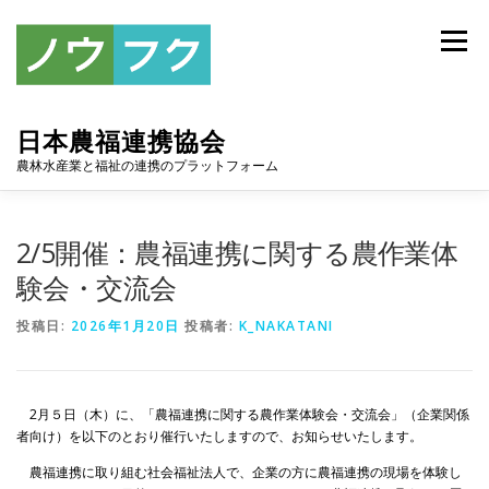
コ
ン
メニュー
テ
ン
ツ
へ
日本農福連携協会
ス
キ
農林水産業と福祉の連携のプラットフォーム
ッ
プ
トップ
協会について
お知らせ
アーカイブ
2/5開催：農福連携に関する農作業体
験会・交流会
連携協定
スポンサー
入会案内
お問い合わせ
投稿日:
2026年1月20日
投稿者:
K_NAKATANI
2月５日（木）に、「農福連携に関する農作業体験会・交流会」（企業関係
者向け）を以下のとおり催行いたしますので、お知らせいたします。
農福連携に取り組む社会福祉法人で、企業の方に農福連携の現場を体験し