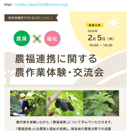
Mail：
nofuku_fukyu2025@ml.mri.co.jp