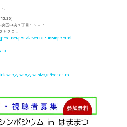
まつ」
12:30）
中央区中央１丁目１２－７）
３月２０日）
jp/nousei/portal/event/05unisinpo.html
0430
inko/nogyo/nogyo/univagri/index.html