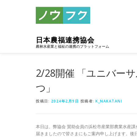
コ
ン
テ
ン
ツ
へ
日本農福連携協会
ス
農林水産業と福祉の連携のプラットフォーム
キ
ッ
プ
2/28開催 「ユニバー
つ」
投稿日:
2024年2月9日
投稿者:
K_NAKATANI
本日は、弊協会 賛助会員の浜松市産業部農業水産課か
届きましたので皆さまにもご案内申し上げます。後日