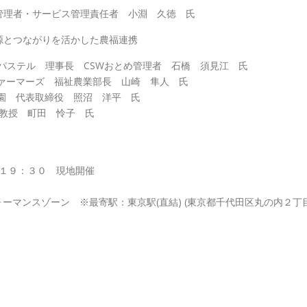
サービス管理責任者 小淵 久徳 氏
：関東の地域資源とつながりを活かした農福連携
 理事長 CSWおとめ管理者 石橋 須見江 氏
祉農業部長 山崎 隼人 氏
役 照沼 洋平 氏
京農業大学 教授 町田 怜子 氏
～１９：３０ 現地開催
ォーマンスゾーン ※最寄駅：東京駅(直結) (東京都千代田区丸の内２丁