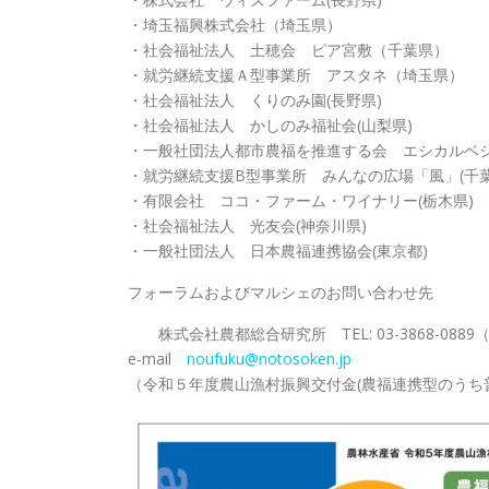
・埼玉福興株式会社（埼玉県）
・社会福祉法人 土穂会 ピア宮敷（千葉県）
・就労継続支援Ａ型事業所 アスタネ（埼玉県）
・社会福祉法人 くりのみ園(長野県)
・社会福祉法人 かしのみ福祉会(山梨県)
・一般社団法人都市農福を推進する会 エシカルベ
・就労継続支援B型事業所 みんなの広場「
・有限会社 ココ・ファーム・ワイナリー(栃木県)
・社会福祉法人 光友会(神奈川県)
・一般社団法人 日本農福連携協会(東京都)
フォーラムおよびマルシェのお問い合わせ先
株式会社農都総合研究所 TEL: 03-3868-0889（
e-mail
noufuku@notosoken.jp
（令和５年度農山漁村振興交付金(農福連携型のうち