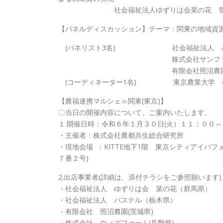
社会福祉法人ゆずりは会菜の花 管理者・
【パネルディスカッション】テーマ
(パネリスト3名) 社会福祉法人 パステル
株式会社サンファーマーズ 福
有限会社照沼農園 代表取締
(コーディネーター1名) 東
【農福連携マルシェ㏌関東(東京)】
〇当日の開催内容について、ご案内いたします。
１.開催日時：令和６年１月３０日(火）１１：００
・主催者：株式会社農都共生総合研究所
・現地会場 ：KITTE地下1階 東京シティアイパフ
７番２号)
2.出店事業者(詳細は、添付チラシをご参照願います)
・社会福祉法人 ゆずりは会 菜の花（群馬県）
・社会福祉法人 パステル（栃木県）
・有限会社 照沼農園(茨城県)
・株式会社 ウィズファーム(長野県)