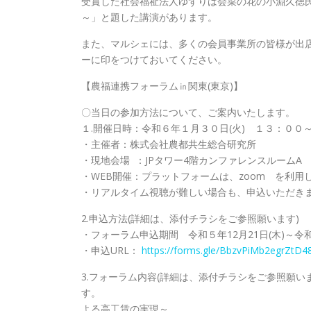
受賞した社会福祉法人ゆずりは会菜の花の小淵久徳
～」と題した講演があります。
また、マルシェには、多くの会員事業所の皆様が出店
ーに印をつけておいてください。
【農福連携フォーラム㏌関東(東京)】
〇当日の参加方法について、ご案内いたします。
１.開催日時：令和６年１月３０日(火) １３：００
・主催者：株式会社農都共生総合研究所
・現地会場 ：JPタワー4階カンファレンスルームA
・WEB開催：プラットフォームは、zoom を利用
・リアルタイム視聴が難しい場合も、申込いただきま
2.申込方法(詳細は、添付チラシをご参照願います)
・フォーラム申込期間 令和５年12月21日(木)～令
・申込URL：
https://forms.gle/BbzvPiMb2egrZtD4
3.フォーラム内容(詳細は、添付チラシをご参照願
す。 【講演】テーマ：農福
よる高工賃の実現～