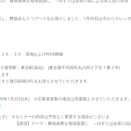
氏の「農福連携を地域資源に ～ゆずりは会菜の花による高工賃の実現
し、弊協会も１つブースをお借りしました。1月30日は今からカレン
～１６：３０ 現地およびWEB開催
 ※最寄駅：東京駅(直結) (東京都千代田区丸の内２丁目７番２号)
します。
すと後日録画URLをお送りさせていただきます。
和6年1月25日(木) ※応募者多数の場合は先着順とさせていただきます
8
います) ※セミナーの内容は予告なく変更する場合がございま
連携を地域資源に ～ゆずりは会菜の花