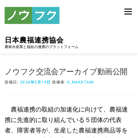
コ
ン
メニュー
テ
ン
ツ
へ
日本農福連携協会
ス
キ
農林水産業と福祉の連携のプラットフォーム
ッ
プ
トップ
協会について
お知らせ
アーカイブ
ノウフク交流会アーカイブ動画公開
投稿日:
2026年3月19日
投稿者:
K_NAKATANI
連携協定
スポンサー
入会案内
お問い合わせ
農福連携の取組の加速化に向けて、農福連
携に先進的に取り組んでいる５団体の代表
者、障害者等が、生産した農福連携商品等を