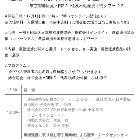
東京都港区虎ノ門2-2-1住友不動産虎ノ門タワー ２Ｆ
4.開催日時：12月1日(月) 13時～17時（オンライン配信あり）
※入場無料、入退場自由、事前申込制（会場参加の場合は当日参加も可能）
5.共催：一般社団法人日本農福連携協会、株式会社インサイト、農福連携等応
援コンソーシアム、農福連携全国都道府県ネットワーク
6.内容：農福連携に関する講演、トークセッション実施、農福連携産品の試
食・展示
7.プログラム：
※下記の登壇者のお名前は敬称略とさせていただきます。
総合司会 株式会社 AGRIKO 代表取締役/俳優 小林 涼子
12:30
開 場
農福連携等応援コンソーシアム 会長・ 一般社団法人 日本農福
連携協会 会長理事 皆川 芳嗣
株式会社AGRIKO 代表取締役・俳優 小林 涼子
13:00~
＜ビデオメッセージ＞
内閣官房長官 木原 稔
農林水産大臣 鈴木 憲和
農福連携に取り組む若手農業者による講演・トークセッション