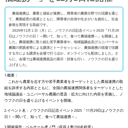
農福連携は、農業と福祉が連携し、障害者の農業分野での活躍を通じ
て、農業経営の発展とともに、障害者の自信や生きがいを創出し、社会
参画を実現する取組です。
2025年12月１日（月）に、ノウフクの日記念イベント2025「11月29
日はノウフクの日！～聞いて、知って、食べて農福連携～」を開催しま
した。農福連携に取り組む若手農業者や、地域協議会及びユニバーサル
農園の実践者等による講演とトークセッション、農福連携の現場で活躍
する方による講演を会場で行うほか、オンラインでも配信しました。さ
らに、会場では農福連携産品の展示・試食も行い、ノウフクの日を盛り
上げました。
1.概要：
これから農業を志す方や若手農業者をターゲットとした農福連携の取
組を訴求する内容とともに、全国の農福連携関係者をターゲットとした
地域協議会・ユニバーサル農園の普及・拡大に向けた内容を実施し、ノ
ウフクの日を盛り上げるイベントを開催。
2.イベント名：ノウフクの日記念イベント2025「11月29日はノウフクの
日！～聞いて、知って、食べて農福連携～」
3.開催場所：ベルサール虎ノ門（収容人数200名程度）