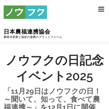
コ
ン
メニュー
テ
ン
ツ
へ
日本農福連携協会
ス
キ
農林水産業と福祉の連携のプラットフォーム
ッ
プ
トップ
協会について
お知らせ
アーカイブ
ノウフクの日記念
連携協定
スポンサー
入会案内
お問い合わせ
イベント2025
「11月29日はノウフクの日！
～聞いて、知って、食べて農
福連携～」を12月1日に開催