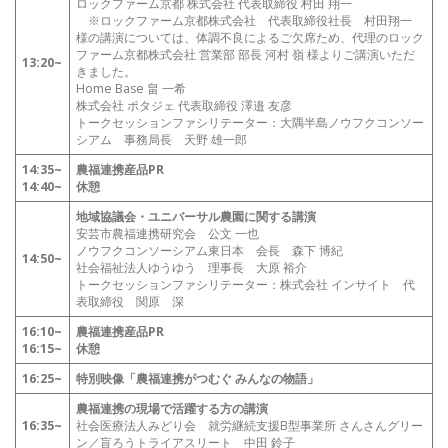
ロックファーム京都 株式会社 代表取締役 村田 翔一
※ロックファーム京都株式会社 代表取締役社長 村田翔一
様の講演については、体調不良によるご欠席ため、代理のロック
ファーム京都株式会社 営業部 部長 河村 嶺 様よりご講演いただ
13:20~
きました。
Home Base 畠 一希
株式会社 ポタジェ 代表取締役 澤邉 友彦
トークセッションファシリテーター：大隅半島ノウフクコンソー
シアム 事務局長 天野 雄一郎
14:35~
農福連携産品PR
14:40~
休憩
地域協議会・ユニバーサル農園に関する講演
安芸市農福連携研究会 公文 一也
ノウフクコンソーシアム東日本 会長 森下 博紀
14:50~
社会福祉法人ゆうゆう 理事長 大原 裕介
トークセッションファシリテーター：株式会社 インサイト 代
表取締役 関原 深
16:10~
農福連携産品PR
16:15~
休憩
16:25~
特別映像「農福連携がつむぐ みんなの物語」
農福連携の現場で活躍する方の講演
16:35~
社会医療法人みどり会 就労継続支援B型事業所 さんさんグリー
ン／盲ろうトライアスリート 中田 鈴子