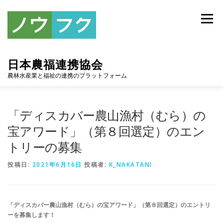
コ
ン
メニュー
テ
ン
ツ
へ
日本農福連携協会
ス
キ
農林水産業と福祉の連携のプラットフォーム
ッ
プ
トップ
協会について
お知らせ
アーカイブ
「ディスカバー農山漁村（むら）の
宝アワード」（第８回選定）のエン
トリーの募集
連携協定
スポンサー
入会案内
お問い合わせ
投稿日:
2021年6月16日
投稿者:
K_NAKATANI
「ディスカバー農山漁村（むら）の宝アワード」（第８回選定）のエントリ
ーを募集します！