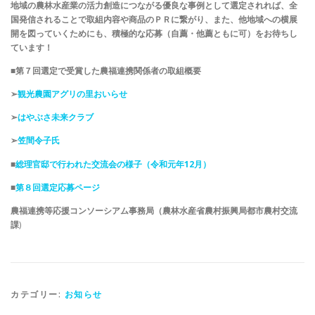
地域の農林水産業の活力創造につながる優良な事例として選定されれば、全
国発信されることで取組内容や商品のＰＲに繋がり、また、他地域への横展
開を図っていくためにも、積極的な応募（自薦・他薦ともに可）をお待ちし
ています！
■第７回選定で受賞した農福連携関係者の取組概要
➢
観光農園アグリの里おいらせ
➢
はやぶさ未来クラブ
➢
笠間令子氏
■
総理官邸で行われた交流会の様子（令和元年12月）
■
第８回選定応募ページ
農福連携等応援コンソーシアム事務局（農林水産省農村振興局都市農村交流
課
)
カテゴリー:
お知らせ