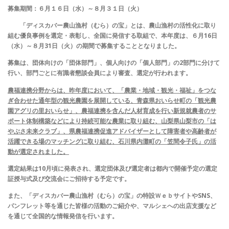
募集期間：６月１６日（水）～８月３１日（火）
「ディスカバー農山漁村（むら）の宝」とは、農山漁村の活性化に取り
組む優良事例を選定・表彰し、全国に発信する取組で、本年度は、６月16日
（水）～８月31日（火）の期間で募集することとなりました。
募集は、団体向けの「団体部門」、個人向けの「個人部門」の2部門に分けて
行い、部門ごとに有識者懇談会員により審査、選定が行われます。
農福連携分野からは、昨年度において、「農業・地域・観光・福祉」をつな
ぎ合わせた通年型の観光農園を展開している、青森県おいらせ町の「観光農
園アグリの里おいらせ」、農福連携を含んだ人材育成を行い新規就農者のサ
ポート体制構築などにより持続可能な農業に取り組む、山梨県山梨市の「は
やぶさ未来クラブ」、県農福連携促進アドバイザーとして障害者や高齢者が
活躍できる場のマッチングに取り組む、石川県内灘町の「笠間令子氏」の活
動が選定されました。
選定結果は10月頃に発表され、選定団体及び選定者は都内で開催予定の選定
証授与式及び交流会にご招待する予定です。
また、「ディスカバー農山漁村（むら）の宝」の特設ＷｅｂサイトやSNS、
パンフレット等を通じた皆様の活動のご紹介や、マルシェへの出店支援など
を通じて全国的な情報発信を行います。